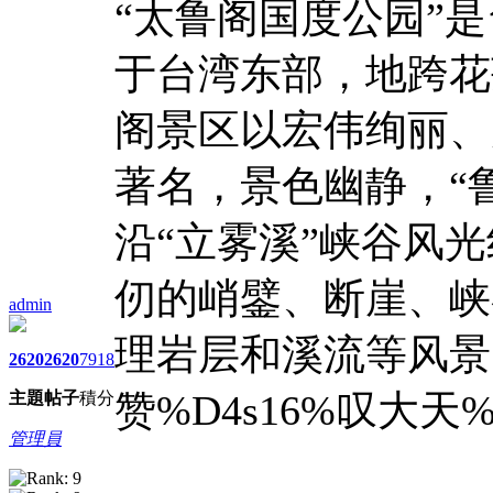
“太鲁阁国度公园”
于台湾东部，地跨花
阁景区以宏伟绚丽、
著名，景色幽静，“
沿“立雾溪”峡谷风
仞的峭鐾、断崖、峡
admin
理岩层和溪流等风景
2620
2620
7918
赞%D4s16%叹大天
主題
帖子
積分
管理員