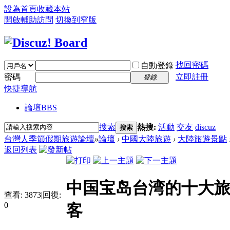
設為首頁
收藏本站
開啟輔助訪問
切換到窄版
找回密碼
自動登錄
密碼
立即註冊
登錄
快捷導航
論壇
BBS
搜索
熱搜:
活動
交友
discuz
搜索
台灣人季節假期旅遊論壇
»
論壇
›
中國大陸旅遊
›
大陸旅遊景點
返回列表
中国宝岛台湾的十大旅
查看:
3873
|
回復:
0
客