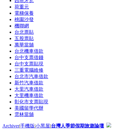
西班牙瓦
荷重元
電梯保養
桃園沙發
機聯網
台北票貼
五股票貼
萬華當舖
台北機車借款
台中支票借錢
台中支票貼現
三重電腦維修
台北市汽車借款
新竹汽車借款
大里汽車借款
大里機車借款
彰化市支票貼現
美國留學代辦
雲林當舖
Archiver
|
手機版
|
小黑屋
|
台灣人季節假期旅遊論壇