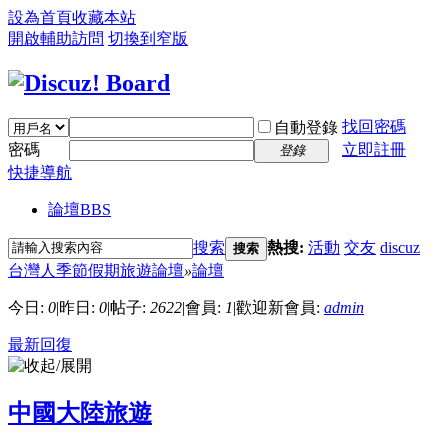
設為首頁
收藏本站
開啟輔助訪問
切換到窄版
找回密碼
自動登錄
密碼
立即註冊
登錄
快捷導航
論壇
BBS
搜索
熱搜:
活動
交友
discuz
搜索
台灣人季節假期旅遊論壇
»
論壇
今日:
0
|
昨日:
0
|
帖子:
2622
|
會員:
1
|
歡迎新會員:
admin
最新回復
中國大陸旅遊