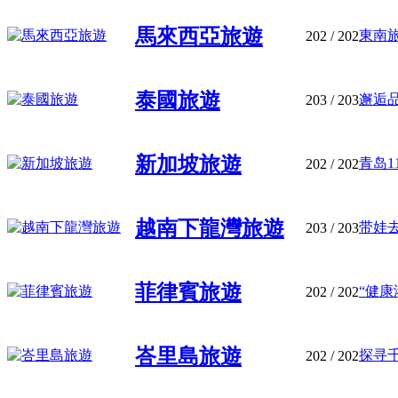
馬來西亞旅遊
東南旅
202
/ 202
泰國旅遊
邂逅品
203
/ 203
新加坡旅遊
青岛1
202
/ 202
越南下龍灣旅遊
带娃去
203
/ 203
菲律賓旅遊
“健康
202
/ 202
峇里島旅遊
探寻千
202
/ 202