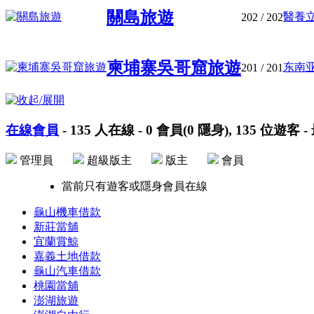
關島旅遊
醫養立
202
/ 202
柬埔寨吳哥窟旅遊
东南亚
201
/ 201
在線會員
-
135
人在線 -
0
會員(
0
隱身),
135
位遊客 -
管理員
超級版主
版主
會員
當前只有遊客或隱身會員在線
龜山機車借款
新莊當舖
宜蘭賞鯨
嘉義土地借款
龜山汽車借款
桃園當舖
澎湖旅遊