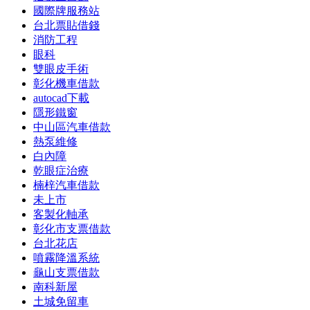
國際牌服務站
台北票貼借錢
消防工程
眼科
雙眼皮手術
彰化機車借款
autocad下載
隱形鐵窗
中山區汽車借款
熱泵維修
白內障
乾眼症治療
楠梓汽車借款
未上市
客製化軸承
彰化市支票借款
台北花店
噴霧降溫系統
龜山支票借款
南科新屋
土城免留車