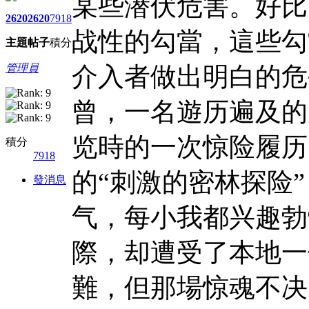
某些潜伏危害。好比
2620
2620
7918
战性的勾當，這些勾
主題
帖子
積分
管理員
介入者做出明白的危
曾，一名遊历遍及的
览時的一次惊险履历
積分
7918
的“刺激的密林探险
發消息
气，每小我都兴趣勃
際，却遭受了本地一
難，但那場惊魂不决