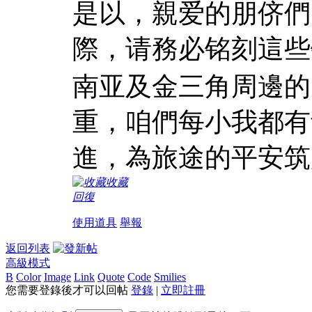
是以，親爱的朋侪們
際，请務必铭刻這些
南亚及金三角周邊的
重，咱們每小我都有
進，為旅途的平安筑
收藏
回復
使用道具
舉報
返回列表
高級模式
B
Color
Image
Link
Quote
Code
Smilies
您需要登錄後才可以回帖
登錄
|
立即註冊