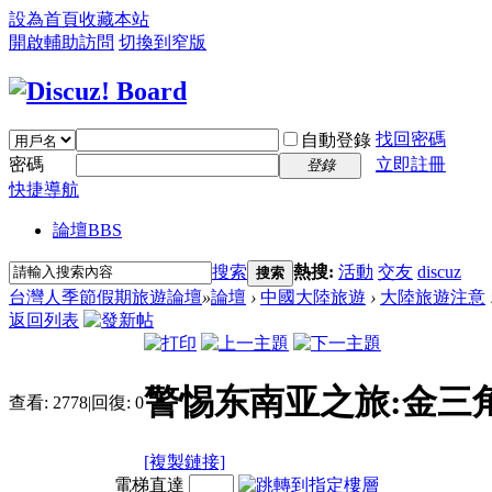
設為首頁
收藏本站
開啟輔助訪問
切換到窄版
找回密碼
自動登錄
密碼
立即註冊
登錄
快捷導航
論壇
BBS
搜索
熱搜:
活動
交友
discuz
搜索
台灣人季節假期旅遊論壇
»
論壇
›
中國大陸旅遊
›
大陸旅遊注意
返回列表
警惕东南亚之旅:金三
查看:
2778
|
回復:
0
[複製鏈接]
電梯直達