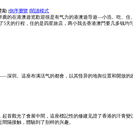
|
倒序瀏覽
|
閱讀模式
侪举薦的在港澳遊览歡迎很是有气力的港澳遊导遊—小浩。吃、住
了5天的行程，住的是四星旅店，两小我去香港澳門要几多钱均匀
——深圳。這座布满活气的都會，以其怪异的地舆位置和開放的
，起首觀光了會展中間，這座標記性的修建见證了香港的汗青變
近間隔接触，體驗到了别样的兴趣。