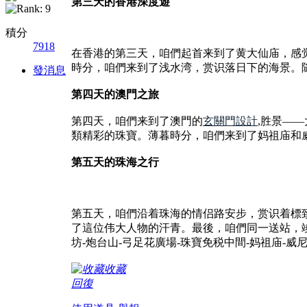
第三天的香港深度遊
積分
7918
在香港的第三天，咱們起首来到了黄大仙庙，感
時分，咱們来到了浅水湾，赏识落日下的海景。
發消息
第四天的澳門之旅
第四天，咱們来到了澳門的
玄關門設計
,胜景—
類精彩的珠寶。薄暮時分，咱們来到了妈祖庙和
第五天的珠海之行
第五天，咱們沿着珠海的情侣路安步，赏识着標
了這位伟大人物的汗青。最後，咱們同一送站，
坊-炮台山-弓足花廣場-珠寶免税中間-妈祖庙-
收藏
回復