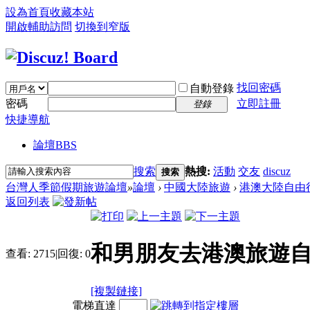
設為首頁
收藏本站
開啟輔助訪問
切換到窄版
找回密碼
自動登錄
密碼
立即註冊
登錄
快捷導航
論壇
BBS
搜索
熱搜:
活動
交友
discuz
搜索
台灣人季節假期旅遊論壇
»
論壇
›
中國大陸旅遊
›
港澳大陸自由
返回列表
和男朋友去港澳旅遊自由
查看:
2715
|
回復:
0
[複製鏈接]
電梯直達