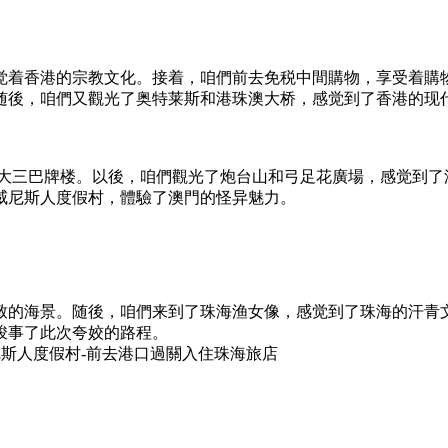
觉着香港的宗教文化。接着，咱們前去免税中間購物，享受着購
随後，咱們又觀光了奥特莱斯和港珠澳大桥，感觉到了香港的现
—大三巴牌楼。以後，咱們觀光了炮台山和弓足花廣場，感觉到
威尼斯人度假村，體驗了澳門的怪异魅力。
致的海景。随後，咱們来到了珠海渔女像，感觉到了珠海的汗青
竣事了此次夸姣的路程。
威尼斯人度假村-前去港口過關入住珠海旅店