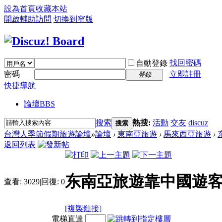
設為首頁
收藏本站
開啟輔助訪問
切換到窄版
找回密碼
自動登錄
密碼
立即註冊
登錄
快捷導航
論壇
BBS
搜索
熱搜:
活動
交友
discuz
搜索
台灣人季節假期旅遊論壇
»
論壇
›
東南亞旅遊
›
馬來西亞旅遊
›
返回列表
东南亞旅遊靠中國遊客
查看:
3029
|
回復:
0
[複製鏈接]
電梯直達