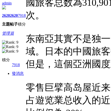
國旅客总数為310,9
admin
次。
2620
2620
7918
主題
帖子
積分
管理員
东南亞其實不是独一
域。日本的中國旅客
積分
但是，這個亞洲國度
7918
發消息
零售巨擘高岛屋近来暗
占遊览業总收入的近