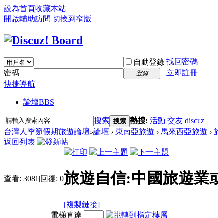
設為首頁
收藏本站
開啟輔助訪問
切換到窄版
找回密碼
自動登錄
密碼
立即註冊
登錄
快捷導航
論壇
BBS
搜索
熱搜:
活動
交友
discuz
搜索
台灣人季節假期旅遊論壇
»
論壇
›
東南亞旅遊
›
馬來西亞旅遊
›
返回列表
旅遊自信:中國旅遊業
查看:
3081
|
回復:
0
[複製鏈接]
電梯直達