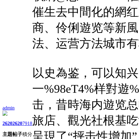
催生去中間化的網红
商、伶俐遊览等新風
法、运营方法城市有
以史為鉴，可以知兴
一%98eT4%样對遊
击，昔時海内遊览总
admin
旅店、觀光社根基吃
2620
2620
7918
呈現了“抨击性增加”
主題
帖子
積分