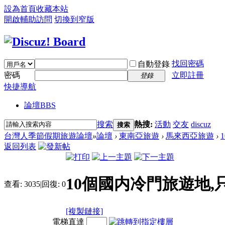
設為首頁
收藏本站
開啟輔助訪問
切換到窄版
找回密碼
自動登錄
密碼
立即註冊
登錄
快捷導航
論壇
BBS
搜索
熱搜:
活動
交友
discuz
搜索
台灣人季節假期旅遊論壇
»
論壇
›
東南亞旅遊
›
馬來西亞旅遊
›
返回列表
10個國内冷門旅遊地,
查看:
3035
|
回復:
0
[複製鏈接]
電梯直達