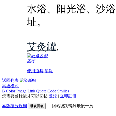
水浴、阳光浴、沙浴
址。
艾灸罐
,
收藏
回復
使用道具
舉報
返回列表
高級模式
B
Color
Image
Link
Quote
Code
Smilies
您需要登錄後才可以回帖
登錄
|
立即註冊
本版積分規則
回帖後跳轉到最後一頁
發表回復