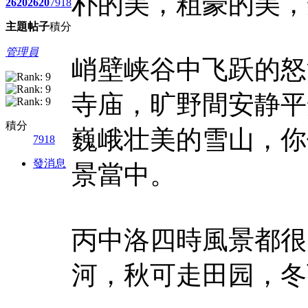
朴的美，粗豪的美，
2620
2620
7918
主題
帖子
積分
管理員
峭壁峡谷中飞跃的怒
寺庙，旷野間安静平
積分
巍峨壮美的雪山，你
7918
發消息
景當中。
丙中洛四時風景都很
河，秋可走田园，冬