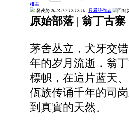
樓主
發表於 2023-9-7 12:12:10
|
只看該作者
原始部落 | 翁丁古寨
茅舍丛立，犬牙交错
年的岁月流逝，翁丁
標帜，在這片蓝天、
佤族传诵千年的司岗
到真實的天然。