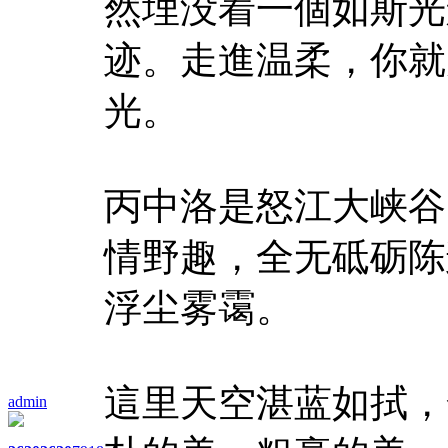
然埋没着一個如斯光
迹。走進温柔，你就
光。
丙中洛是怒江大峡谷
情野趣，全无砥砺陈
浮尘雾霭。
這里天空湛蓝如拭，
admin