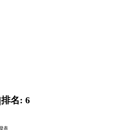
|
排名:
6
發表