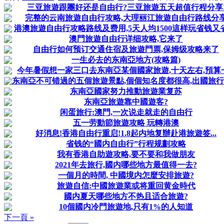
三亚旅遊跟團好还是自由行?三亚旅遊五天超值行程分享
完整的云南旅遊自由行攻略,大理丽江旅遊自由行路线分
港澳旅遊自由行攻略路线及费用,5天人均1500這样玩省钱又
澳門旅遊自由行详细攻略,它来了
自由行如何预订交通住宿及旅遊門票,保姆级攻略来了
一生必去的东南亞地方(攻略篇)
今年暑假想一家三口去东南亞某個國家旅遊,十天左右,預算一.
东南亞不可错過的五個旅遊景點,個個知名度都很高,出國旅
东南亞國家努力推動旅遊業复苏
东南亞旅遊靠中國遊客?
闲蛋旅行:澳門,一次说走就走的自由行
五一劳動節旅遊攻略 玩轉港澳
好消息!香港自由行重启!1.8起内地复辦赴港旅遊签...
省钱的“國内自由行”行程规劃攻略
我有香港自助遊攻略,要不要和我做朋友
2021年去旅行,國内哪些地方最值得一去?
一個月的時間, 中國境内怎麼安排旅遊?
旅遊自信:中國旅遊業或将重回黄金時代
國内夏天哪些地方不热且适合旅遊?
10個國内冷門旅遊地,只有1%的人知道
下一頁 »