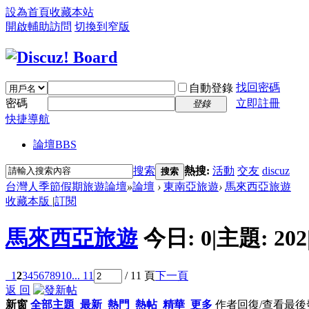
設為首頁
收藏本站
開啟輔助訪問
切換到窄版
找回密碼
自動登錄
密碼
立即註冊
登錄
快捷導航
論壇
BBS
搜索
熱搜:
活動
交友
discuz
搜索
台灣人季節假期旅遊論壇
»
論壇
›
東南亞旅遊
›
馬來西亞旅遊
收藏本版
|
訂閱
馬來西亞旅遊
今日:
0
|
主題:
202
1
2
3
4
5
6
7
8
9
10
... 11
/ 11 頁
下一頁
返 回
新窗
全部主題
最新
熱門
熱帖
精華
更多
作者
回復/查看
最後