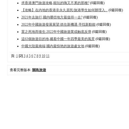
求香港澳門旅遊攻略,能玩的嗨又不累的那種?
(0篇回復)
【攻略】在内地的香港非永久居民/旅港學生如何辦理入...
(0篇回復)
2021年去旅行,國内哪些地方最值得一去?
(0篇回復)
2022年中國旅遊發展展望:抓住新機遇 寻找新動能
(0篇回復)
置之死地而後生:2022年中國旅遊業或触底反弹
(0篇回復)
這63個旅遊目的地,藏着中國一年四季最美的風景
(0篇回復)
中國大陸最南端,國内最惊艳的旅遊處女地
(0篇回復)
頁:
1
[2]
3
4
5
6
7
8
9
10
11
查看完整版本:
關島旅遊