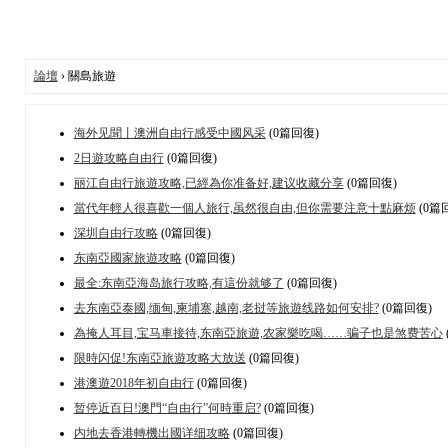
論壇
› 關島旅遊
海外见聞丨澳洲自由行感受中國风采
(0篇回復)
2日遊攻略自由行
(0篇回復)
丽江自由行旅遊攻略,已經為你准备好,建议收藏分享
(0篇回復)
當代年輕人很喜歡一個人旅行,虽然很自由,但你需要注意十點麻烦
(0篇
深圳自由行攻略
(0篇回復)
东南亞國家旅遊攻略
(0篇回復)
最全:东南亞海岛旅行攻略,有這份就够了
(0篇回復)
去东南亞泰國,缅甸,柬埔寨,越南,老挝等旅遊线路如何安排?
(0篇回復)
為掩人耳目,宝马車接待,东南亞旅遊,农家樂吃喝……骗子也是煞费苦心
限時闪促!东南亞旅遊攻略大放送
(0篇回復)
港澳遊2018年初自由行
(0篇回復)
暂停近百日!澳門“自由行”何時重启?
(0篇回復)
内地去香港轉機出國详细攻略
(0篇回復)