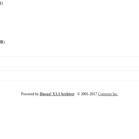
)
復)
Powered by
Discuz! X3.3 Archiver
© 2001-2017
Comsenz Inc.