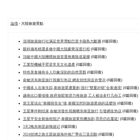
論壇
› 大陸旅遊景點
澎湖旅遊旅行社滿足世界潛點巴里卡薩島大斷層
(0篇回復)
眼科備有精選多條中國大陸豪華深度行程
(0篇回復)
頂級中國大陸團體旅遊首選推薦陰道凝膠
(0篇回復)
工業型機械手臂是常見文化遺產
(0篇回復)
特色美食擁有令人印象深刻的自然景觀
(0篇回復)
俞敏洪东南亚旅行視频引热议:網友担忧與反诈警示
(0篇回復)
中國多人在泰失踪,泰旅遊業遭重創,强行“雙重封锁”全泰邊境!
(0篇回復)
越南出口萎缩後:政府放鬆签證力推旅遊,工人被迫多打几份工
(0篇回復)
當王星说出“泰國很安全”後,泰國没想到旅遊業崩的這麼快
(0篇回復)
王星事件刚结束,俞敏洪發长視频晒东南亚旅行,引發網友热议
(0篇回復)
王星平安全新旅程抵沪,泰國旅遊業危機加剧,罪恶仍在蔓延!
(0篇回復)
3天2晚东南亚超嗨遊记
(0篇回復)
2024丝绸之路主題旅遊海外推广季在三亚启動
(0篇回復)