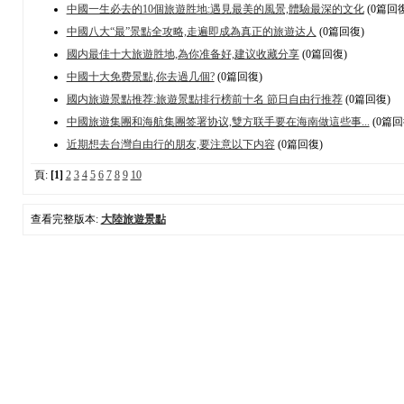
中國一生必去的10個旅遊胜地:遇見最美的風景,體驗最深的文化
(0篇回復
中國八大“最”景點全攻略,走遍即成為真正的旅遊达人
(0篇回復)
國内最佳十大旅遊胜地,為你准备好,建议收藏分享
(0篇回復)
中國十大免费景點,你去過几個?
(0篇回復)
國内旅遊景點推荐:旅遊景點排行榜前十名 節日自由行推荐
(0篇回復)
中國旅遊集團和海航集團签署协议,雙方联手要在海南做這些事...
(0篇回
近期想去台灣自由行的朋友,要注意以下内容
(0篇回復)
頁:
[1]
2
3
4
5
6
7
8
9
10
查看完整版本:
大陸旅遊景點