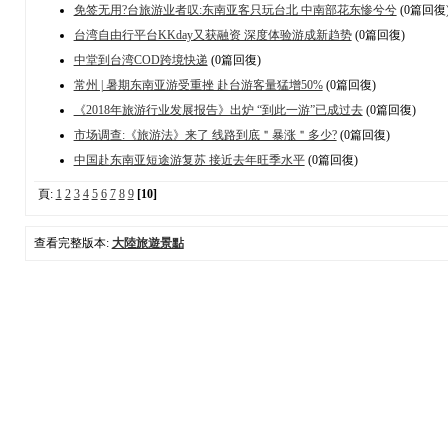
免签无用?台旅游业者叹:东南亚客只玩台北 中南部花东惨兮兮
(0篇回復
台湾自由行平台KKday又获融资 深度体验游成新趋势
(0篇回復)
中堂到台湾COD跨境快递
(0篇回復)
常州 | 暑期东南亚游受重挫 赴台游客量猛增50%
(0篇回復)
《2018年旅游行业发展报告》出炉 “到此一游”已成过去
(0篇回復)
市场调查:《旅游法》来了 线路到底＂暴涨＂多少?
(0篇回復)
中国赴东南亚短途游复苏 接近去年旺季水平
(0篇回復)
頁:
1
2
3
4
5
6
7
8
9
[10]
查看完整版本:
大陸旅遊景點