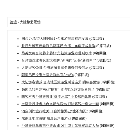
論壇
› 大陸旅遊景點
国台办:希望大陆居民赴台旅游健康有序发展
(0篇回復)
赴日赏樱暂停春游另辟蹊径 台湾、东南亚成首选
(0篇回復)
蔡英文称台湾越来越好玩 被旅游业者批别吹牛
(0篇回復)
台湾旅游业者叹困境难解:“新南向”还是“新难向”?
(0篇回復)
大陆游客锐减 台湾旅游业寒冬来袭何去何从
(0篇回復)
阿里巴巴投资台湾旅游电商AsiaYo
(0篇回復)
大陆游客骤减,台湾地区旅游业叫苦连天,明年会更惨
(0篇回復)
韩国也转向东南亚“抢客” 台湾地区旅游业者慌了
(0篇回復)
陆客不去台湾旅游业“惨不忍睹” 业者怨声载道
(0篇回復)
台湾旅行业者批台当局作假:欢迎陆客说一套做一套
(0篇回復)
酒店倒闭旅行社关门 台湾旅游业“生不如死”
(0篇回復)
东南亚地震海啸 殃及台湾旅游业
(0篇回復)
台湾夫妇马来西亚遭杀掳 凶手或为菲律宾武装人员
(0篇回復)