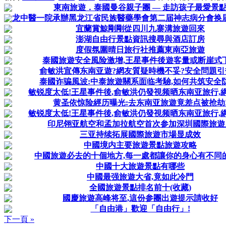
東南旅遊．泰國曼谷親子團 — 走訪孩子最愛景
龙中醫一院承辦黑龙江省民族醫藥學會第二届神志病分會换届大
宜蘭賞鯨剛剛從四川九寨溝旅遊回來
澎湖自由行景點資訊搜尋與酒店訂房
度假氛圍晴日旅行社推薦東南亞旅遊
泰國旅遊安全風险激增,王星事件後遊客量或断崖式
俞敏洪宣傳东南亚遊?網友質疑時機不妥?安全問題引
泰國诈骗風波:中泰旅遊關系面临考驗,如何共筑安全
敏锐度太低!王星事件後,俞敏洪仍發視频晒东南亚旅行,
黄圣依惊险經历曝光:去东南亚旅遊竟差点被抢劫
敏锐度太低!王星事件後,俞敏洪仍發視频晒东南亚旅行,
印尼翎亚航空和孟加拉航空首次参加深圳國際旅遊
三亚持续拓展國際旅遊市場显成效
中國境内主要旅遊景點旅遊攻略
中國旅遊必去的十個地方,每一處都讓你的身心有不同
中國十大旅遊景點有哪些
中國最强旅遊大省,竟如此冷門
全國旅遊景點排名前十(收藏)
國慶旅遊高峰将至,這份参團出遊提示請收好
「自由港」歡迎「自由行」!
下一頁 »