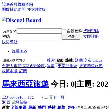
設為首頁
收藏本站
開啟輔助訪問
切換到窄版
找回密碼
自動登錄
密碼
立即註冊
登錄
快捷導航
論壇
BBS
搜索
熱搜:
活動
交友
discuz
搜索
台灣人季節假期旅遊論壇
»
論壇
›
東南亞旅遊
›
馬來西亞旅遊
收藏本版
|
訂閱
馬來西亞旅遊
今日:
0
|
主題:
202
1
2
3
4
5
6
7
8
9
10
... 11
/ 11 頁
下一頁
返 回
新窗
全部主題
最新
熱門
熱帖
精華
更多
作者
回復/查看
最後