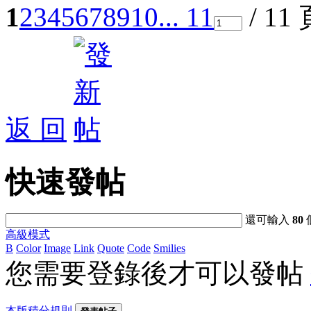
1
2
3
4
5
6
7
8
9
10
... 11
/ 11
返 回
快速發帖
還可輸入
80
高級模式
B
Color
Image
Link
Quote
Code
Smilies
您需要登錄後才可以發帖
本版積分規則