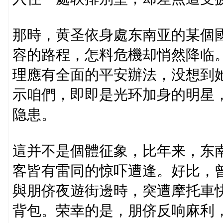
那時，黄圣依身處东南亚的某個
容的路程，怎料危機却悄然降临
理應有全面的平安辦法，没想到
示咱們，即即是光环加身的明星
隐患。
這并不是個體征象，比年来，东
客皆有雷同的惊吓遭逢。好比，
與朋侪夜遊街邊時，突遭摩托車
背包。荣幸的是，朋侪反响麻利