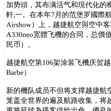
加势頭，其布满活气和現代化的
軒,一。在本年7月的范堡罗國際航展（Farn
Airshow）上，越捷航空與空
A330neo宽體飞機的合同，总價
民币）。
越捷航空第106架涂装飞機庆贺越法
Barbe）
新的機队成员不但将支撑越捷航
笼盖全世界的遍及航路收集，将
更将延续為搭客供给出色、優良