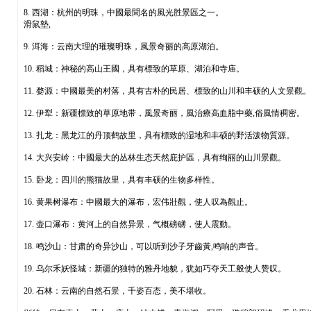
8. 西湖：杭州的明珠，中國最聞名的風光胜景區之一。
滑鼠墊,
9. 洱海：云南大理的璀璨明珠，風景奇丽的高原湖泊。
10. 稻城：神秘的高山王國，具有標致的草原、湖泊和寺庙。
11. 婺源：中國最美的村落，具有古朴的民居、標致的山川和丰硕的人文景觀。
12. 伊犁：新疆標致的草原地带，風景奇丽，風治療高血脂中藥,俗風情稠密。
13. 扎龙：黑龙江的丹顶鹤故里，具有標致的湿地和丰硕的野活泼物質源。
14. 大兴安岭：中國最大的丛林生态天然庇护區，具有绚丽的山川景觀。
15. 卧龙：四川的熊猫故里，具有丰硕的生物多样性。
16. 黄果树瀑布：中國最大的瀑布，宏伟壯觀，使人叹為觀止。
17. 壶口瀑布：黄河上的自然异景，气概磅礴，使人震動。
18. 鸣沙山：甘肃的奇异沙山，可以听到沙子牙齒黃,鸣响的声音。
19. 乌尔禾妖怪城：新疆的独特的雅丹地貌，犹如巧夺天工般使人赞叹。
20. 石林：云南的自然石景，千姿百态，美不堪收。