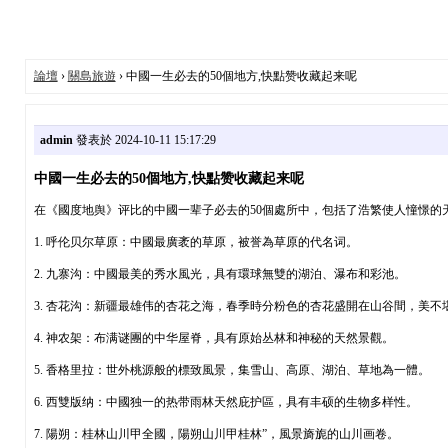
論壇
›
關島旅遊
› 中國一生必去的50個地方,快點赞收藏起来呢
admin
發表於 2024-10-11 15:17:29
中國一生必去的50個地方,快點赞收藏起来呢
在《國度地舆》评比的中國一辈子必去的50個處所中，包括了浩繁使人憧憬的
1. 呼伦贝尔草原：中國最廣袤的草原，被誉為草原的代名词。
2. 九寨沟：中國最美的秀水風光，具有環球無雙的湖泊、瀑布和彩池。
3. 杏花沟：新疆最雄伟的杏花之海，春季時分粉色的杏花盛開在山谷間，美不
4. 神农架：布满谜團的中华屋脊，具有原始丛林和神秘的天然景觀。
5. 香格里拉：世外桃源般的標致風景，集雪山、高原、湖泊、草地為一體。
6. 西雙版纳：中國独一的热带雨林天然庇护區，具有丰硕的生物多样性。
7. 陽朔：桂林山川甲全國，陽朔山川甲桂林”，風景旖旎的山川画卷。