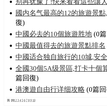
别再犹豫了!快来看看這些讓
國内名气最高的12的旅遊景點,
復)
中國必去的10個旅遊胜地
(0
中國最值得去的旅遊景點排名
中國适合独自旅行的10城,安
全國30個5A级景區,打卡十
篇回復)
港澳遊自由行详细攻略
(0篇回
頁:
[1]
2
3
4
5
6
7
8
9
10